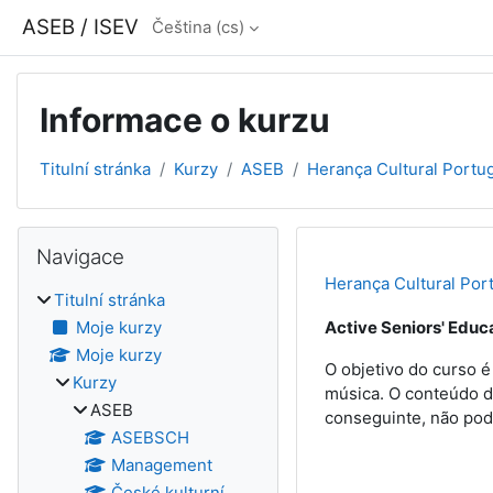
Přejít k hlavnímu obsahu
ASEB / ISEV
Čeština ‎(cs)‎
Informace o kurzu
Titulní stránka
Kurzy
ASEB
Herança Cultural Portu
Bloky
Přeskočit: Navigace
Navigace
Herança Cultural Por
Titulní stránka
Moje kurzy
Active Seniors' Educa
Moje kurzy
O objetivo do curso é
Kurzy
música. O conteúdo d
ASEB
conseguinte, não pod
ASEBSCH
Management
České kulturní