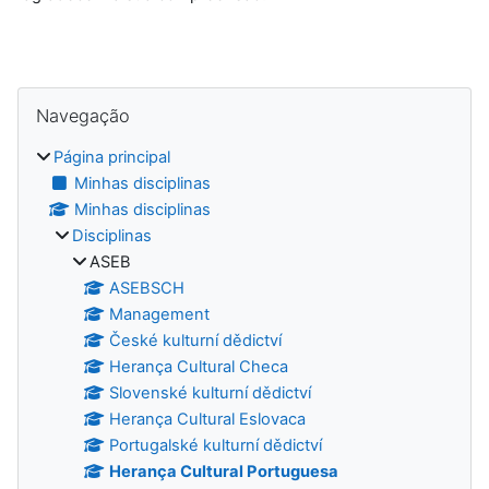
Blocos
Ignorar Navegação
Navegação
Página principal
Minhas disciplinas
Minhas disciplinas
Disciplinas
ASEB
ASEBSCH
Management
České kulturní dědictví
Herança Cultural Checa
Slovenské kulturní dědictví
Herança Cultural Eslovaca
Portugalské kulturní dědictví
Herança Cultural Portuguesa