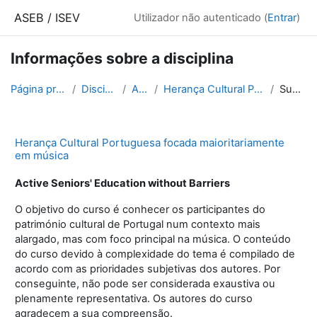
Ir para o conteúdo principal
ASEB / ISEV
Utilizador não autenticado (
Entrar
)
Informações sobre a disciplina
Página principal
Disciplinas
ASEB
Herança Cultural Portuguesa
Sumário
Herança Cultural Portuguesa focada maioritariamente
em música
Active Seniors' Education without Barriers
O objetivo do curso é conhecer os participantes do
património cultural de Portugal num contexto mais
alargado, mas com foco principal na música. O conteúdo
do curso devido à complexidade do tema é compilado de
acordo com as prioridades subjetivas dos autores. Por
conseguinte, não pode ser considerada exaustiva ou
plenamente representativa. Os autores do curso
agradecem a sua compreensão.